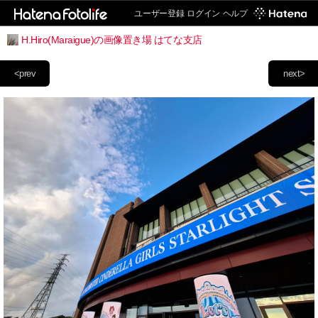
ユーザー登録
ログイン
ヘルプ
H.Hiro(Maraigue)の画像置き場 はてな支店
<prev
next>