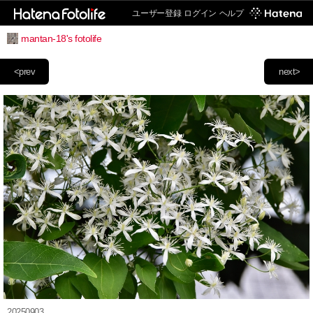
ユーザー登録
ログイン
ヘルプ
mantan-18's fotolife
<prev
next>
20250903