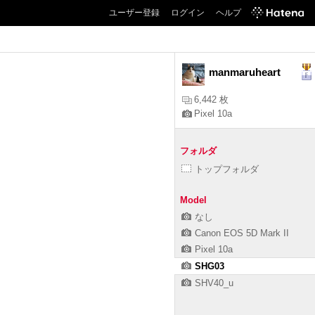
ユーザー登録
ログイン
ヘルプ
manmaruheart
6,442 枚
Pixel 10a
フォルダ
トップフォルダ
Model
なし
Canon EOS 5D Mark II
Pixel 10a
SHG03
SHV40_u