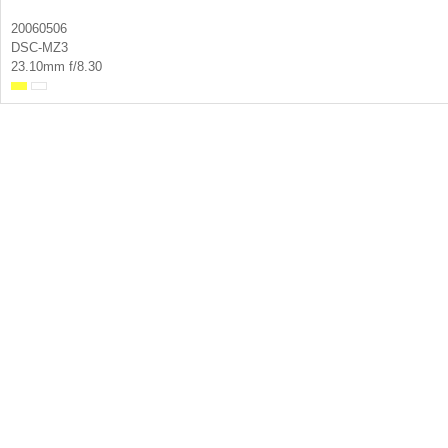
20060506
DSC-MZ3
23.10mm f/8.30