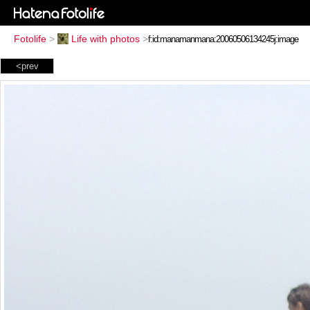
Fotolife
>
Life with photos
>
<prev