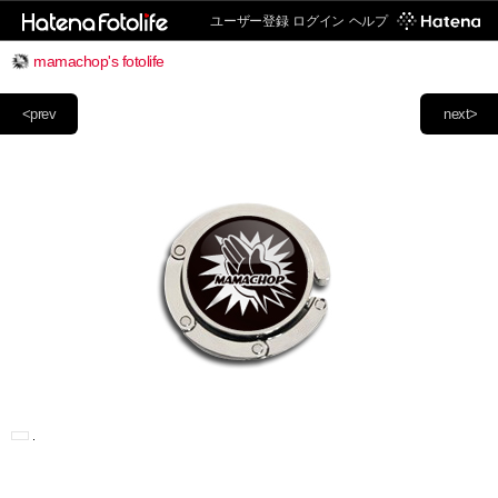
ユーザー登録
ログイン
ヘルプ
mamachop's fotolife
<prev
next>