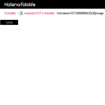
Fotolife
>
maksim727's fotolife
>
<prev