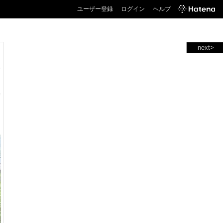
ユーザー登録
ログイン
ヘルプ
next>