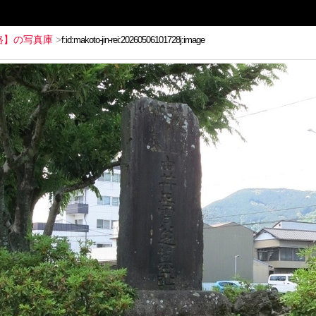
路】の写真庫
>