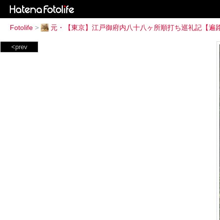
Fotolife
>
元・【東京】江戸御府内八十八ヶ所順打ち巡礼記【遍
<prev