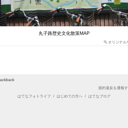
丸子路歴史文化散策MAP
オリジナル
rackback
規約違反を通報す
はてなフォトライフ
/
はじめての方へ
/
はてなブログ