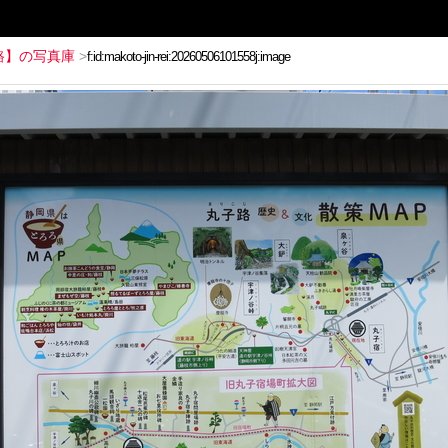
路】の写真庫
>