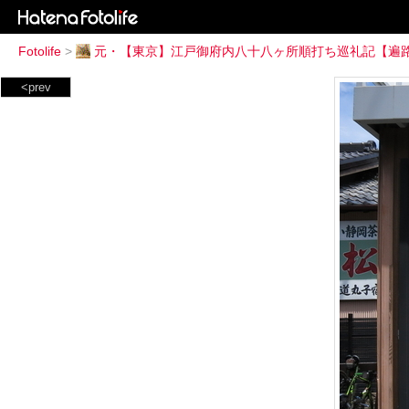
Fotolife
>
元・【東京】江戸御府内八十八ヶ所順打ち巡礼記【遍
<prev