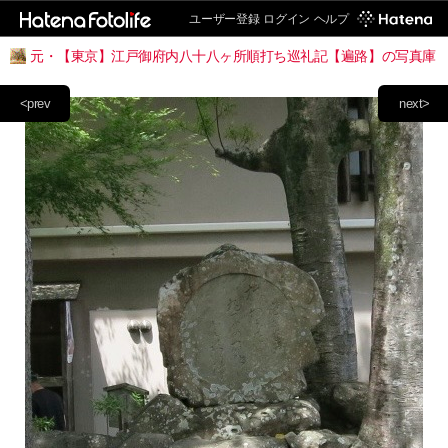
ユーザー登録
ログイン
ヘルプ
元・【東京】江戸御府内八十八ヶ所順打ち巡礼記【遍路】の写真庫
<prev
next>