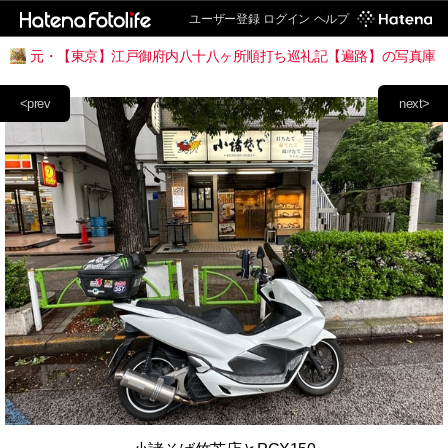
ユーザー登録
ログイン
ヘルプ
元・【東京】江戸御府内八十八ヶ所順打ち巡礼記【遍路】の写真庫
<prev
next>