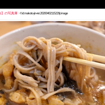
路】の写真庫
>