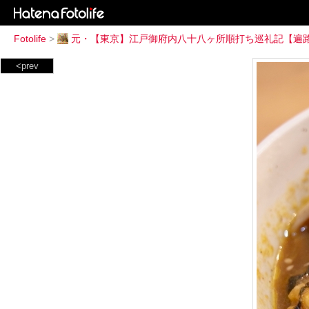
Fotolife
>
元・【東京】江戸御府内八十八ヶ所順打ち巡礼記【遍
<prev