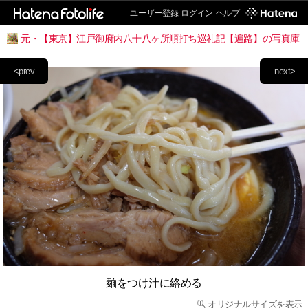
ユーザー登録
ログイン
ヘルプ
元・【東京】江戸御府内八十八ヶ所順打ち巡礼記【遍路】の写真庫
<prev
next>
麺をつけ汁に絡める
オリジナルサイズを表示