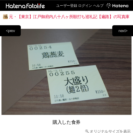
ユーザー登録
ログイン
ヘルプ
元・【東京】江戸御府内八十八ヶ所順打ち巡礼記【遍路】の写真庫
<prev
next>
購入した食券
オリジナルサイズを表示