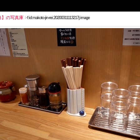
路】の写真庫
>