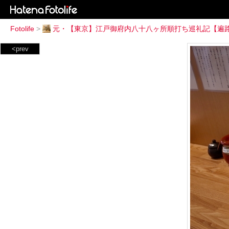
Fotolife
>
元・【東京】江戸御府内八十八ヶ所順打ち巡礼記【遍
<prev