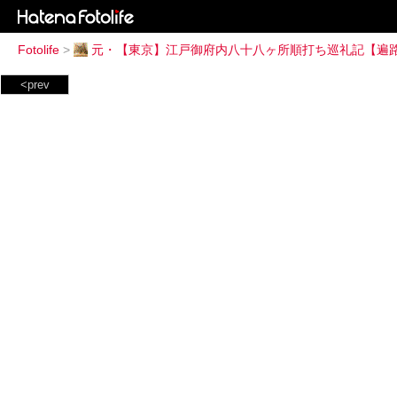
Fotolife
>
元・【東京】江戸御府内八十八ヶ所順打ち巡礼記【遍
<prev