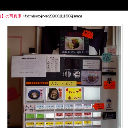
路】の写真庫
>