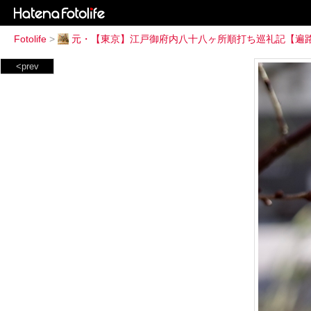
Fotolife
>
元・【東京】江戸御府内八十八ヶ所順打ち巡礼記【遍
<prev