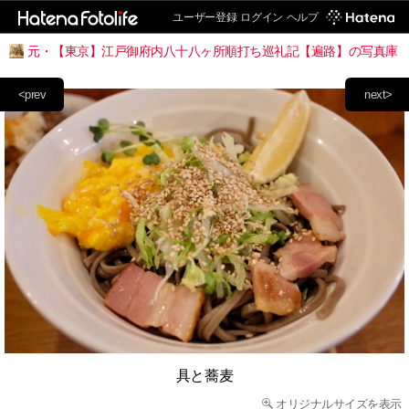
ユーザー登録
ログイン
ヘルプ
元・【東京】江戸御府内八十八ヶ所順打ち巡礼記【遍路】の写真庫
<prev
next>
具と蕎麦
オリジナルサイズを表示