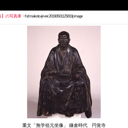
路】の写真庫
>
重文「無学祖元坐像」 鎌倉時代 円覚寺