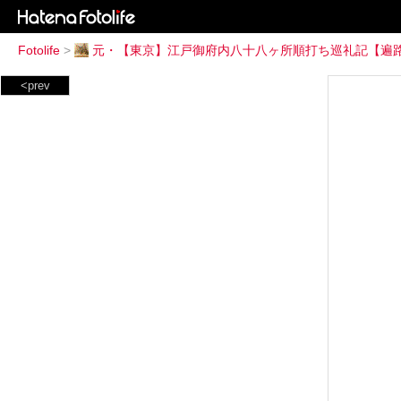
Fotolife
>
元・【東京】江戸御府内八十八ヶ所順打ち巡礼記【遍
<prev