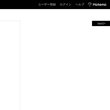
ユーザー登録
ログイン
ヘルプ
next>