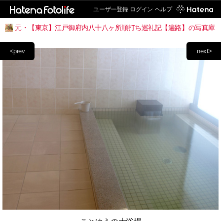
ユーザー登録
ログイン
ヘルプ
元・【東京】江戸御府内八十八ヶ所順打ち巡礼記【遍路】の写真庫
<prev
next>