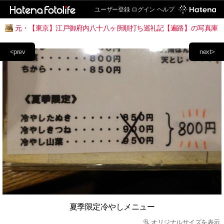
ユーザー登録
ログイン
ヘルプ
元・【東京】江戸御府内八十八ヶ所順打ち巡礼記【遍路】の写真庫
<prev
next>
夏季限定冷やしメニュー
オリジナルサイズを表示