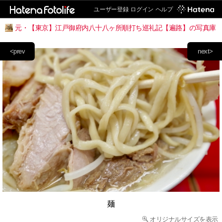
ユーザー登録
ログイン
ヘルプ
元・【東京】江戸御府内八十八ヶ所順打ち巡礼記【遍路】の写真庫
<prev
next>
麺
オリジナルサイズを表示