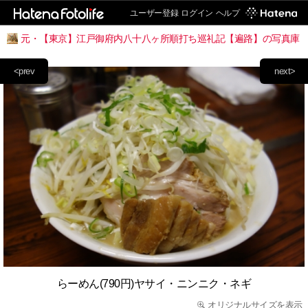
ユーザー登録
ログイン
ヘルプ
元・【東京】江戸御府内八十八ヶ所順打ち巡礼記【遍路】の写真庫
<prev
next>
らーめん(790円)ヤサイ・ニンニク・ネギ
オリジナルサイズを表示