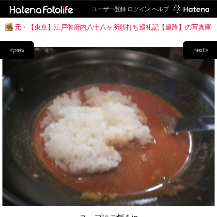
ユーザー登録
ログイン
ヘルプ
元・【東京】江戸御府内八十八ヶ所順打ち巡礼記【遍路】の写真庫
<prev
next>