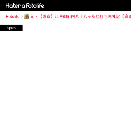
Fotolife
>
元・【東京】江戸御府内八十八ヶ所順打ち巡礼記【遍
<prev