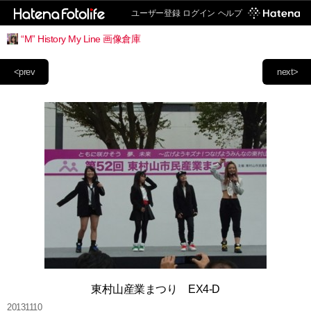
ユーザー登録
ログイン
ヘルプ
“M” History My Line 画像倉庫
<prev
next>
東村山産業まつり EX4-D
20131110