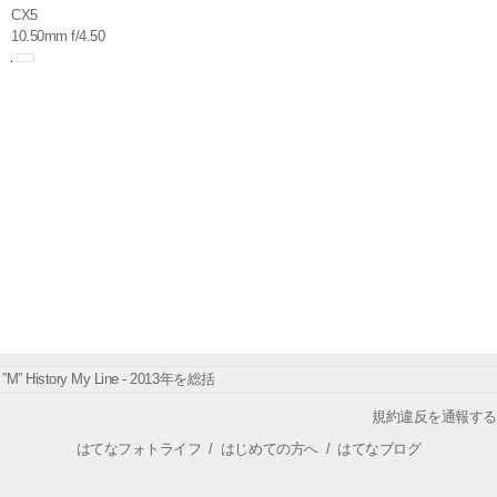
CX5
10.50mm f/4.50
”M” History My Line - 2013年を総括
規約違反を通報する
はてなフォトライフ
/
はじめての方へ
/
はてなブログ