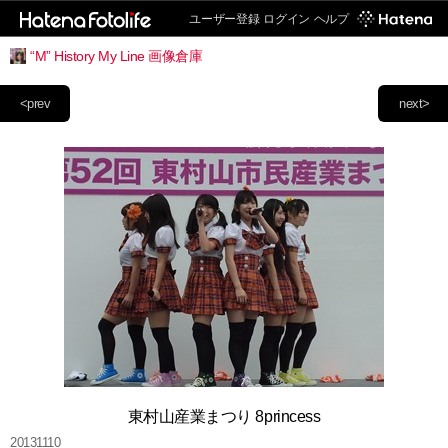
ユーザー登録
ログイン
ヘルプ
“M” History My Line 画像倉庫
<prev
next>
東村山産業まつり 8princess
20131110