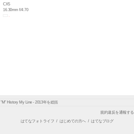
CX5
16.30mm f/4.70
”M” History My Line - 2013年を総括
規約違反を通報する
はてなフォトライフ
/
はじめての方へ
/
はてなブログ