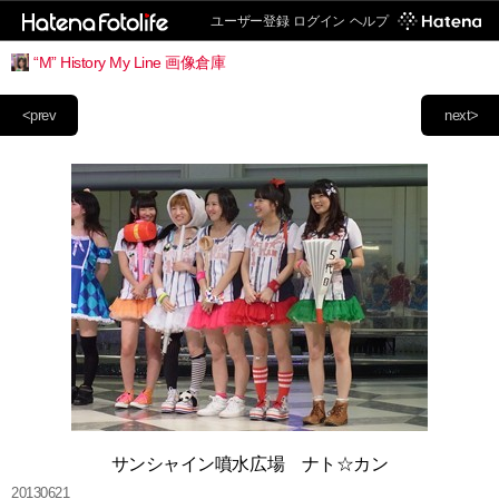
ユーザー登録
ログイン
ヘルプ
“M” History My Line 画像倉庫
<prev
next>
サンシャイン噴水広場 ナト☆カン
20130621