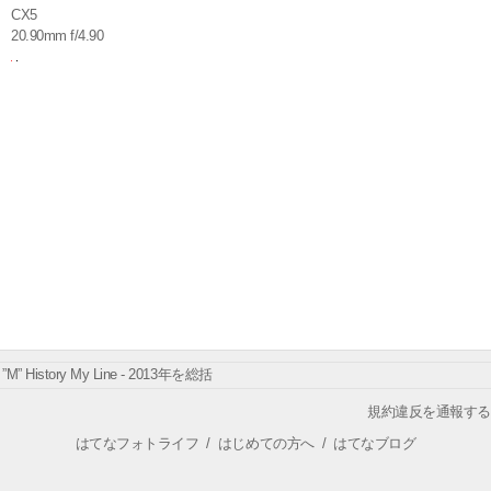
CX5
20.90mm f/4.90
”M” History My Line - 2013年を総括
規約違反を通報する
はてなフォトライフ
/
はじめての方へ
/
はてなブログ