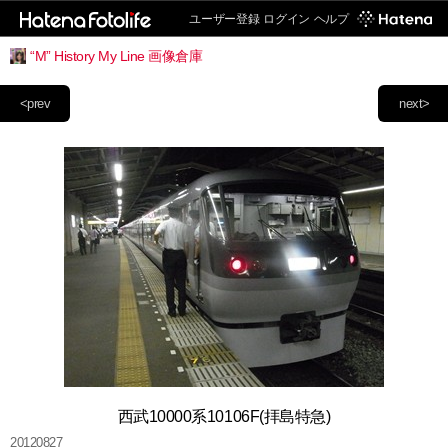
ユーザー登録
ログイン
ヘルプ
“M” History My Line 画像倉庫
<prev
next>
西武10000系10106F(拝島特急)
20120827