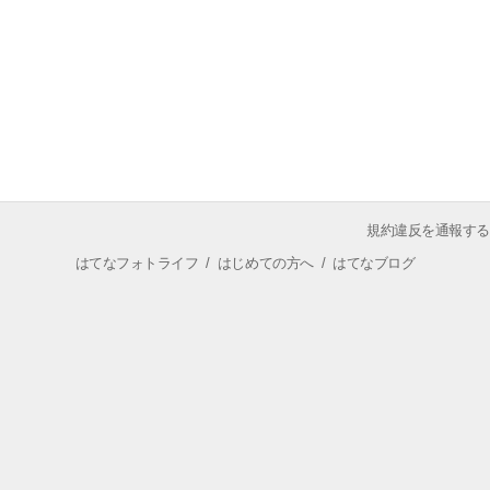
規約違反を通報する
はてなフォトライフ
/
はじめての方へ
/
はてなブログ