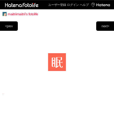
ユーザー登録
ログイン
ヘルプ
maitriimaitrii's fotolife
<prev
next>