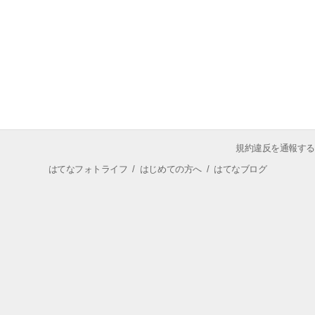
規約違反を通報する
はてなフォトライフ
/
はじめての方へ
/
はてなブログ