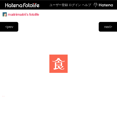
ユーザー登録
ログイン
ヘルプ
maitriimaitrii's fotolife
<prev
next>