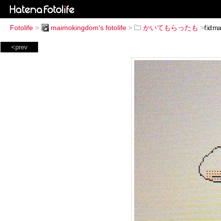
Fotolife
>
maimokingdom's fotolife
>
かいてもらったも
>
<prev