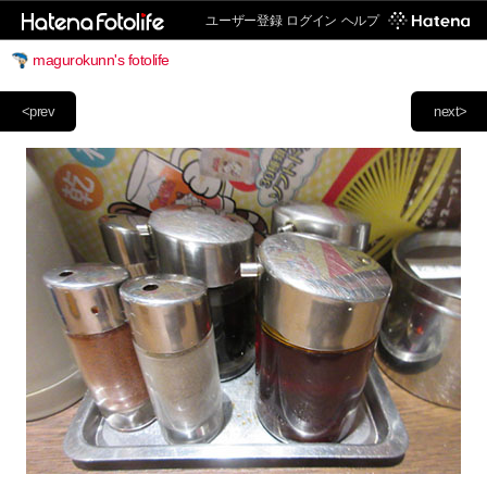
ユーザー登録
ログイン
ヘルプ
magurokunn's fotolife
<prev
next>