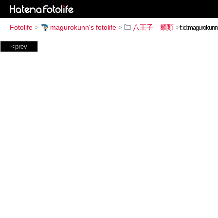
Fotolife
>
magurokunn's fotolife
>
八王子 麺類
>
<prev