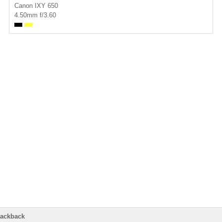
Canon IXY 650
4.50mm f/3.60
rackback