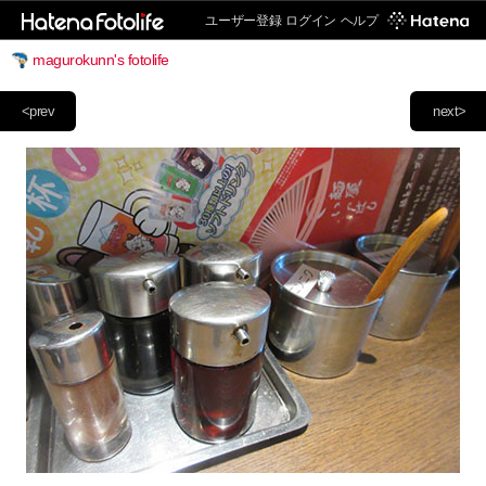
ユーザー登録
ログイン
ヘルプ
magurokunn's fotolife
<prev
next>