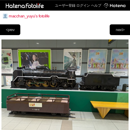
ユーザー登録
ログイン
ヘルプ
macchan_yuyu's fotolife
<prev
next>