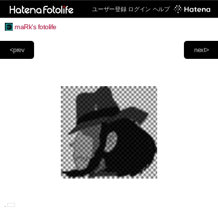
ユーザー登録
ログイン
ヘルプ
maRk's fotolife
<prev
next>