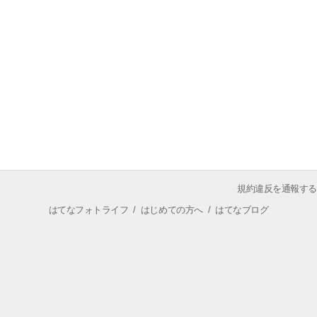
規約違反を通報する
はてなフォトライフ
/
はじめての方へ
/
はてなブログ