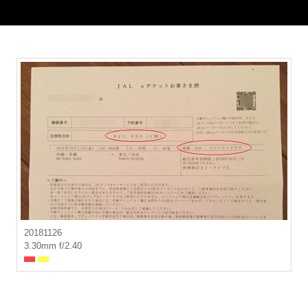
20181126
3.30mm f/2.40