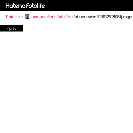
Fotolife
>
luxetraveller's fotolife
>
<prev