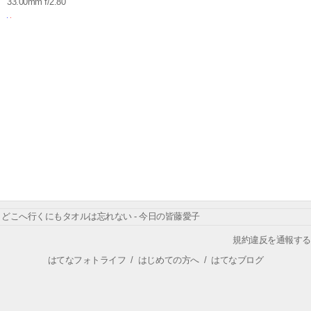
33.00mm f/2.80
どこへ行くにもタオルは忘れない - 今日の皆藤愛子
規約違反を通報する
はてなフォトライフ
/
はじめての方へ
/
はてなブログ