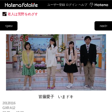
ユーザー登録
ログイン
ヘルプ
老人は荒野をめざす
<prev
next>
皆藤愛子 いまドキ
20120116
GXR A12