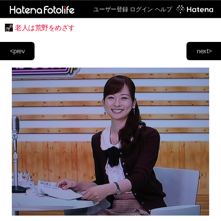
ユーザー登録
ログイン
ヘルプ
老人は荒野をめざす
<prev
next>