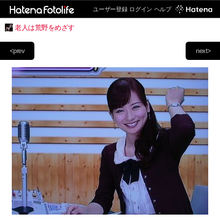
ユーザー登録
ログイン
ヘルプ
老人は荒野をめざす
<prev
next>