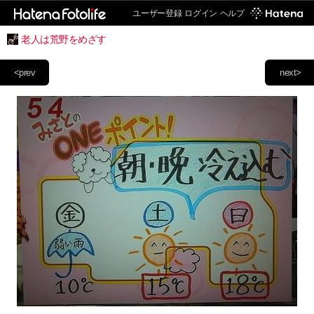
ユーザー登録
ログイン
ヘルプ
老人は荒野をめざす
<prev
next>