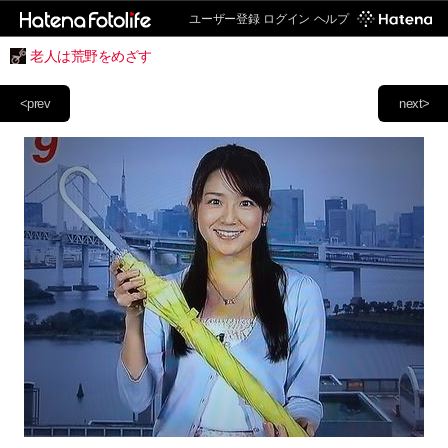
ユーザー登録
ログイン
ヘルプ
老人は荒野をめざす
<prev
next>