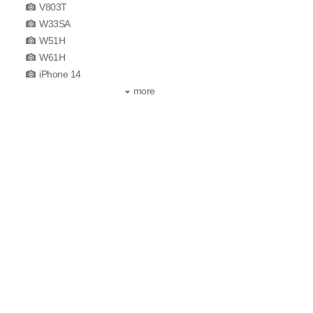
V803T
W33SA
W51H
W61H
iPhone 14
more