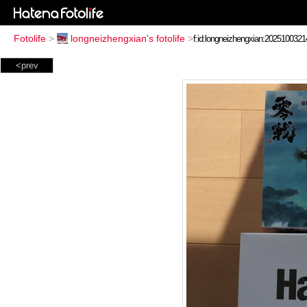
Fotolife
>
longneizhengxian's fotolife
>
<prev