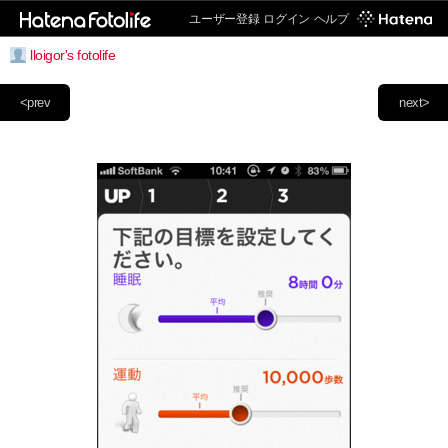
ユーザー登録
ログイン
ヘルプ
lloigor's fotolife
<prev
next>