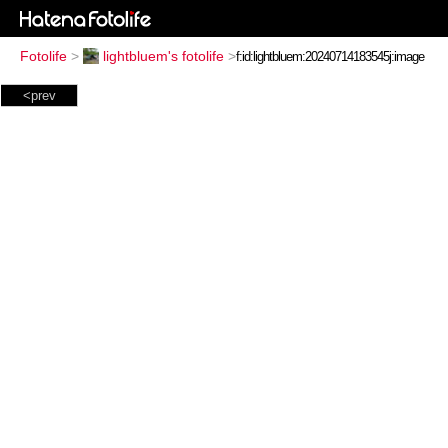
Fotolife
>
lightbluem's fotolife
>
<prev