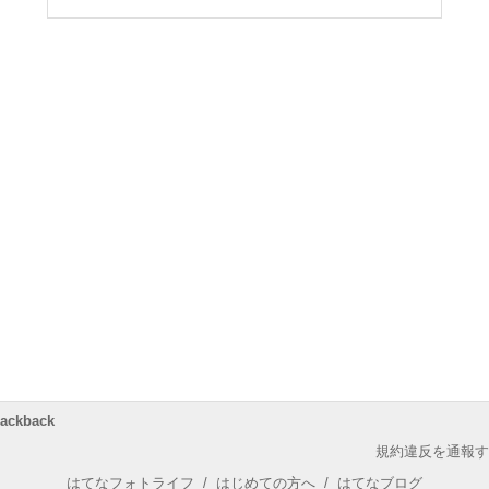
rackback
規約違反を通報す
はてなフォトライフ
/
はじめての方へ
/
はてなブログ