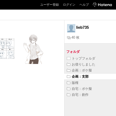
ユーザー登録
ログイン
ヘルプ
lieb735
40 枚
フォルダ
トップフォルダ
お借りしました
企画：ポケ擬
企画：支部
版権
自宅：ポケ擬
自宅：創作