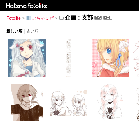
企画：支部
Fotolife
>
ごちゃまぜ
>
新しい順
|
古い順