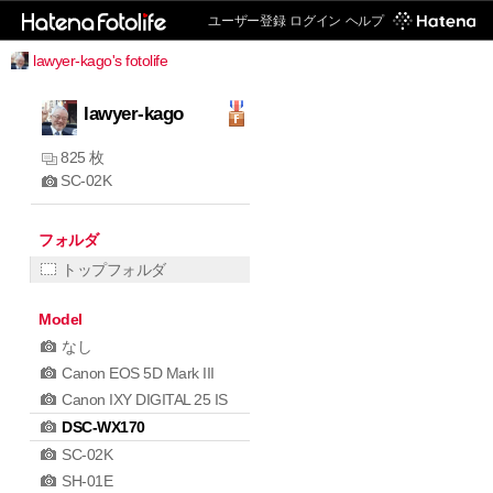
ユーザー登録
ログイン
ヘルプ
lawyer-kago's fotolife
lawyer-kago
825 枚
SC-02K
フォルダ
トップフォルダ
Model
なし
Canon EOS 5D Mark III
Canon IXY DIGITAL 25 IS
DSC-WX170
SC-02K
SH-01E