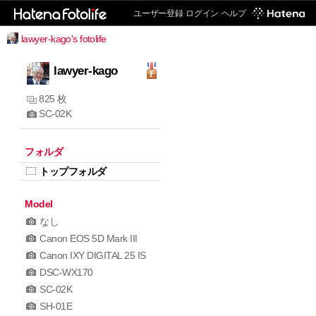
ユーザー登録
ログイン
ヘルプ
lawyer-kago's fotolife
lawyer-kago
825 枚
SC-02K
フォルダ
トップフォルダ
Model
なし
Canon EOS 5D Mark III
Canon IXY DIGITAL 25 IS
DSC-WX170
SC-02K
SH-01E