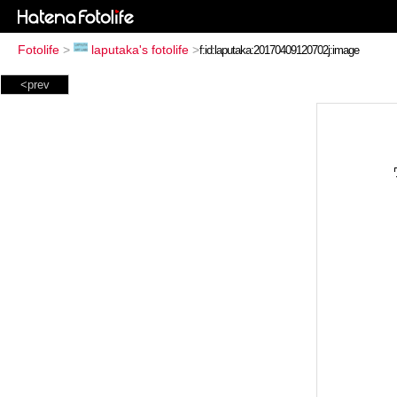
Fotolife
>
laputaka's fotolife
>
<prev