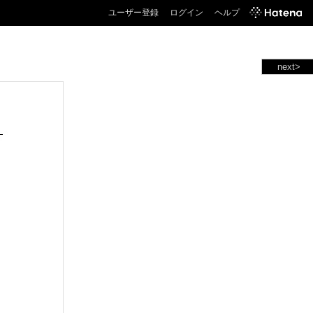
ユーザー登録
ログイン
ヘルプ
next>